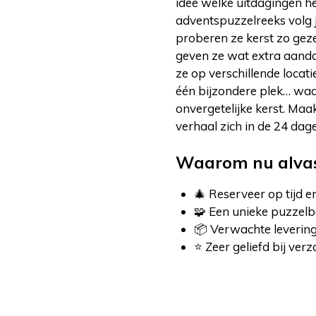
idee welke uitdagingen h
adventspuzzelreeks volg j
proberen ze kerst zo gezel
geven ze wat extra aand
ze op verschillende locati
één bijzondere plek… waa
onvergetelijke kerst. Maa
verhaal zich in de 24 dag
Waarom nu alvas
🎄 Reserveer op tijd e
🧩 Een unieke puzzelb
📦 Verwachte leverin
⭐ Zeer geliefd bij ve