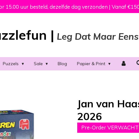
 15.00 uur besteld, dezelfde dag verzonden | Vanaf €150
zzlefun |
Leg Dat Maar Eens
Puzzels
Sale
Blog
Papier & Print
Jan van Haa
2026
Pre-Order VERWACH