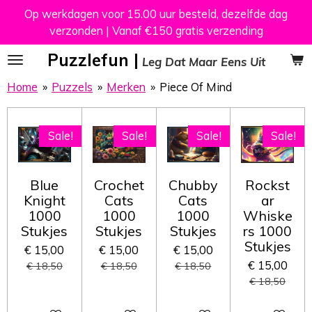
Op werkdagen voor 15.00 uur besteld, dezelfde dag
Ga
verzonden | Vanaf €150 gratis verzending
direct
naar
Puzzlefun |
Leg Dat Maar Eens Uit
de
hoofdinhoud
Home
»
Puzzels
»
Merken
»
Piece Of Mind
Sale!
Sale!
Sale!
Sale!
Blue
Crochet
Chubby
Rockst
Knight
Cats
Cats
ar
1000
1000
1000
Whiske
Stukjes
Stukjes
Stukjes
rs 1000
Stukjes
€ 15,00
€ 15,00
€ 15,00
€ 15,00
€ 18,50
€ 18,50
€ 18,50
€ 18,50