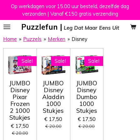
Op werkdagen voor 15.00 uur besteld, dezelfde dag
Ga
verzonden | Vanaf €150 gratis verzending
direct
naar
Puzzlefun |
Leg Dat Maar Eens Uit
de
hoofdinhoud
Home
»
Puzzels
»
Merken
»
Disney
Sale!
Sale!
Sale!
JUMBO
JUMBO
JUMBO
Disney
Disney
Disney
Pixar
Aladdin
Dumbo
Frozen
1000
1000
2 1000
Stukjes
Stukjes
Stukjes
€ 17,50
€ 17,50
€ 17,50
€ 20,00
€ 20,00
€ 20,00