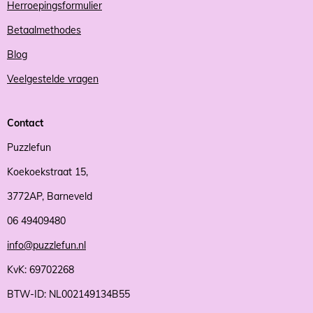
Herroepingsformulier
Betaalmethodes
Blog
Veelgestelde vragen
Contact
Puzzlefun
Koekoekstraat 15,
3772AP, Barneveld
06 49409480
info@puzzlefun.nl
KvK: 69702268
BTW-ID: NL002149134B55