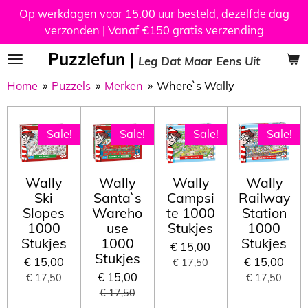
Op werkdagen voor 15.00 uur besteld, dezelfde dag
Ga
verzonden | Vanaf €150 gratis verzending
direct
naar
Puzzlefun |
Leg Dat Maar Eens Uit
de
hoofdinhoud
Home
»
Puzzels
»
Merken
»
Where`s Wally
Sale!
Sale!
Sale!
Sale!
Wally
Wally
Wally
Wally
Ski
Santa`s
Campsi
Railway
Slopes
Wareho
te 1000
Station
1000
use
Stukjes
1000
Stukjes
1000
Stukjes
€ 15,00
Stukjes
€ 15,00
€ 15,00
€ 17,50
€ 15,00
€ 17,50
€ 17,50
€ 17,50