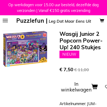
Op werkdagen voor 15.00 uur besteld, dezelfde dag
Ga
verzonden | Vanaf €150 gratis verzending
direct
naar
Puzzlefun |
Leg Dat Maar Eens Uit
de
hoofdinhoud
Wasgij Junior 2
Popcorn Power-
Up! 240 Stukjes
NIEUW
€ 7,50
€ 11,00
In
winkelwagen
Artikelnummer:
JUM-