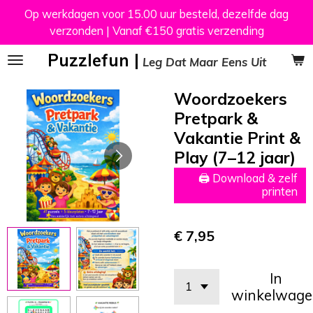
Op werkdagen voor 15.00 uur besteld, dezelfde dag
Ga
verzonden | Vanaf €150 gratis verzending
direct
naar
Puzzlefun |
Leg Dat Maar Eens Uit
de
hoofdinhoud
Woordzoekers
Pretpark &
Vakantie Print &
Play (7–12 jaar)
🖨 Download & zelf
printen
€ 7,95
In
winkelwage