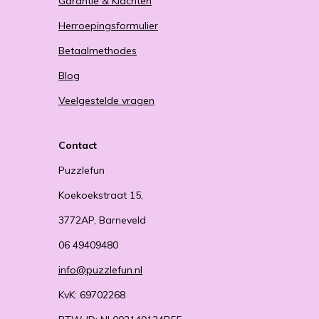
Garantie & Klachten
Herroepingsformulier
Betaalmethodes
Blog
Veelgestelde vragen
Contact
Puzzlefun
Koekoekstraat 15,
3772AP, Barneveld
06 49409480
info@puzzlefun.nl
KvK: 69702268