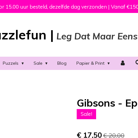
 15.00 uur besteld, dezelfde dag verzonden | Vanaf €150
zzlefun |
Leg Dat Maar Eens
Puzzels
Sale
Blog
Papier & Print
Gibsons - Ep
Sale!
€ 17,50
€ 20,00