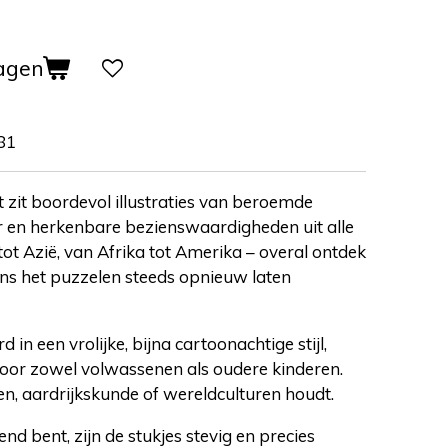
agen
81
 zit boordevol illustraties van beroemde
r en herkenbare bezienswaardigheden uit alle
ot Azië, van Afrika tot Amerika – overal ontdek
ijdens het puzzelen steeds opnieuw laten
rd in een vrolijke, bijna cartoonachtige stijl,
 voor zowel volwassenen als oudere kinderen.
en, aardrijkskunde of wereldculturen houdt.
nd bent, zijn de stukjes stevig en precies