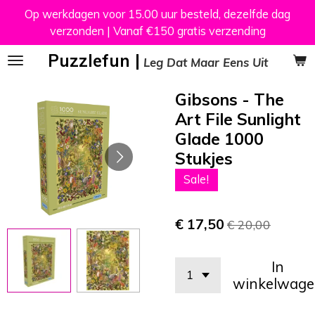
Op werkdagen voor 15.00 uur besteld, dezelfde dag
Ga
verzonden | Vanaf €150 gratis verzending
direct
naar
Puzzlefun |
Leg Dat Maar Eens Uit
de
hoofdinhoud
Gibsons - The
Art File Sunlight
Glade 1000
Stukjes
Sale!
€ 17,50
€ 20,00
In
winkelwage