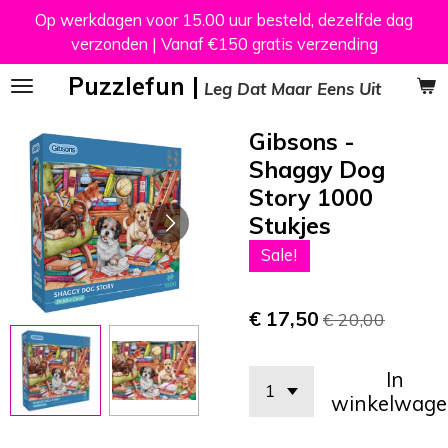
Op werkdagen voor 15.00 uur besteld, dezelfde dag
Ga
verzonden | Vanaf €150 gratis verzending
direct
naar
Puzzlefun |
Leg Dat Maar Eens Uit
de
hoofdinhoud
Gibsons -
Shaggy Dog
Story 1000
Stukjes
Sale!
€ 17,50
€ 20,00
In
winkelwage