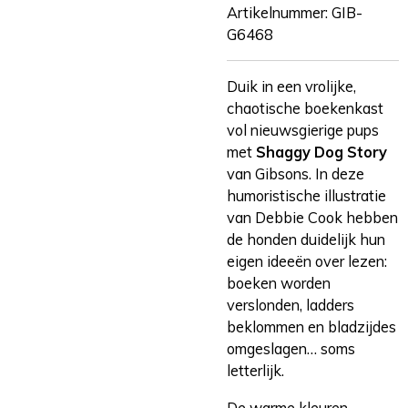
Artikelnummer:
GIB-
G6468
Duik in een vrolijke,
chaotische boekenkast
vol nieuwsgierige pups
met
Shaggy Dog Story
van Gibsons. In deze
humoristische illustratie
van Debbie Cook hebben
de honden duidelijk hun
eigen ideeën over lezen:
boeken worden
verslonden, ladders
beklommen en bladzijdes
omgeslagen… soms
letterlijk.
De warme kleuren,