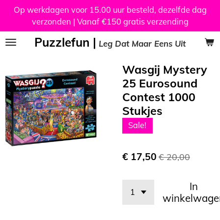
Op werkdagen voor 15.00 uur besteld, dezelfde dag
Ga
verzonden | Vanaf €150 gratis verzending
direct
naar
Puzzlefun |
Leg Dat Maar Eens Uit
de
hoofdinhoud
Wasgij Mystery
25 Eurosound
Contest 1000
Stukjes
Sale!
€ 17,50
€ 20,00
In
winkelwage