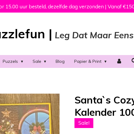
 15.00 uur besteld, dezelfde dag verzonden | Vanaf €150
zzlefun |
Leg Dat Maar Eens
Puzzels
Sale
Blog
Papier & Print
Santa`s Coz
Kalender 10
Sale!