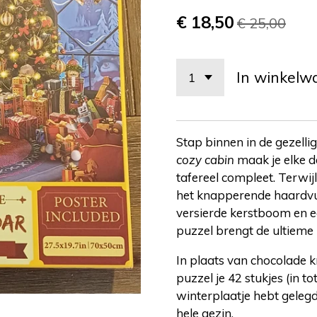
€ 18,50
€ 25,00
In winkelw
Stap binnen in de gezel
cozy cabin
maak je elke d
tafereel compleet. Terwijl
het knapperende haardvuu
versierde kerstboom en e
puzzel brengt de ultieme k
In plaats van chocolade k
puzzel je 42 stukjes (in t
winterplaatje hebt gelegd
hele gezin.