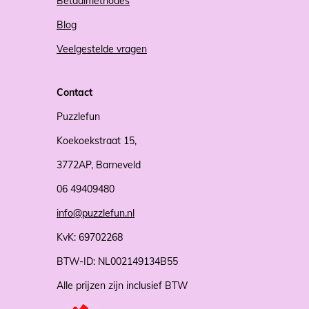
Betaalmethodes
Blog
Veelgestelde vragen
Contact
Puzzlefun
Koekoekstraat 15,
3772AP, Barneveld
06 49409480
info@puzzlefun.nl
KvK: 69702268
BTW-ID: NL002149134B55
Alle prijzen zijn inclusief BTW