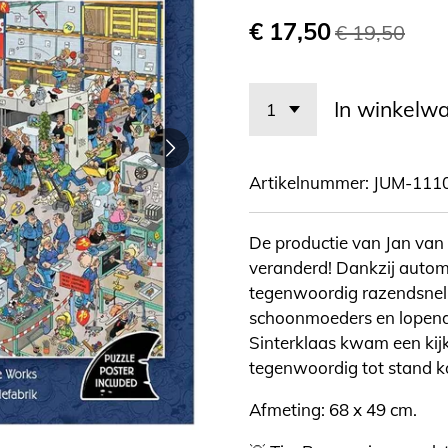
€ 17,50
€ 19,50
In winkelw
Artikelnummer:
JUM-111
De productie van Jan van H
veranderd! Dankzij automa
tegenwoordig razendsnel 
schoonmoeders en lopende
Sinterklaas kwam een kijk
tegenwoordig tot stand 
Afmeting: 68 x 49 cm.