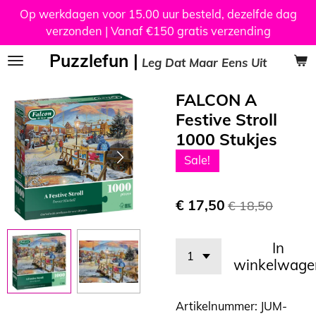
Op werkdagen voor 15.00 uur besteld, dezelfde dag
Ga
verzonden | Vanaf €150 gratis verzending
direct
naar
Puzzlefun |
Leg Dat Maar Eens Uit
de
hoofdinhoud
FALCON A
Festive Stroll
1000 Stukjes
Sale!
€ 17,50
€ 18,50
In
winkelwage
Artikelnummer:
JUM-