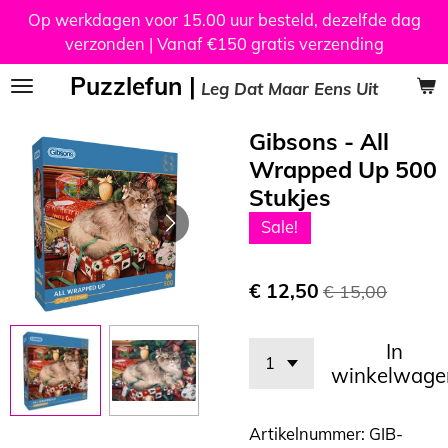
Op werkdagen voor 15.00 uur besteld, dezelfde dag
Ga
verzonden | Vanaf €150 gratis verzending
direct
naar
Puzzlefun |
Leg Dat Maar Eens Uit
de
hoofdinhoud
Gibsons - All
Wrapped Up 500
Stukjes
Sale!
€ 12,50
€ 15,00
In
winkelwage
Artikelnummer:
GIB-