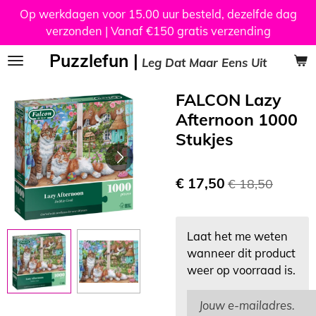
Op werkdagen voor 15.00 uur besteld, dezelfde dag
Ga
verzonden | Vanaf €150 gratis verzending
direct
naar
Puzzlefun |
Leg Dat Maar Eens Uit
de
hoofdinhoud
FALCON Lazy
Afternoon 1000
Stukjes
€ 17,50
€ 18,50
Laat het me weten
wanneer dit product
weer op voorraad is.