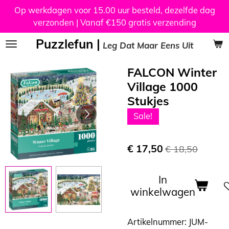
Op werkdagen voor 15.00 uur besteld, dezelfde dag
Ga
verzonden | Vanaf €150 gratis verzending
direct
naar
Puzzlefun |
Leg Dat Maar Eens Uit
de
hoofdinhoud
FALCON Winter
Village 1000
Stukjes
Sale!
€ 17,50
€ 18,50
In
winkelwagen
Artikelnummer:
JUM-