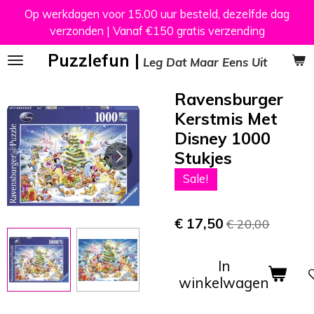
Op werkdagen voor 15.00 uur besteld, dezelfde dag
Ga
verzonden | Vanaf €150 gratis verzending
direct
naar
Puzzlefun |
Leg Dat Maar Eens Uit
de
hoofdinhoud
Ravensburger
Kerstmis Met
Disney 1000
Stukjes
Sale!
€ 17,50
€ 20,00
In
winkelwagen