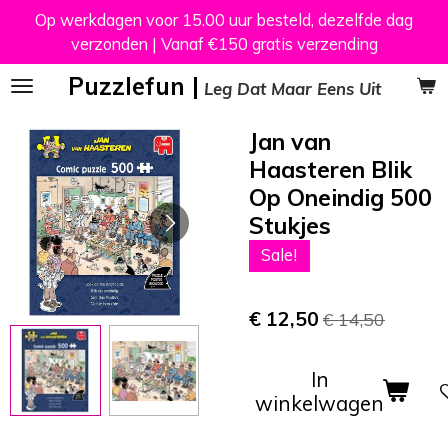
Op werkdagen voor 15.00 uur besteld, dezelfde dag
Ga
verzonden | Vanaf €150 gratis verzending
direct
naar
Puzzlefun |
Leg Dat Maar Eens Uit
de
hoofdinhoud
Jan van
Haasteren Blik
Op Oneindig 500
Stukjes
Sale!
€ 12,50
€ 14,50
In
winkelwagen