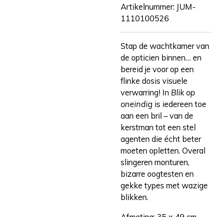
Artikelnummer:
JUM-
1110100526
Stap de wachtkamer van
de opticien binnen… en
bereid je voor op een
flinke dosis visuele
verwarring! In
Blik op
oneindig
is iedereen toe
aan een bril – van de
kerstman tot een stel
agenten die écht beter
moeten opletten. Overal
slingeren monturen,
bizarre oogtesten en
gekke types met wazige
blikken.
Afmeting: 35 x 49 cm.