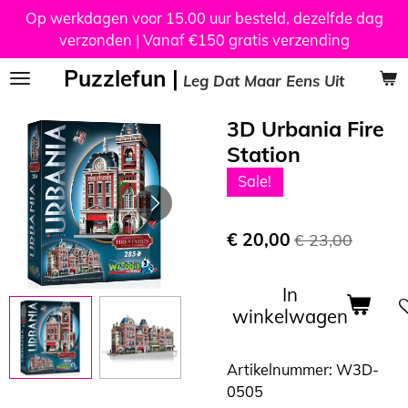
Op werkdagen voor 15.00 uur besteld, dezelfde dag
Ga
verzonden | Vanaf €150 gratis verzending
direct
naar
Puzzlefun |
Leg Dat Maar Eens Uit
de
hoofdinhoud
3D Urbania Fire
Station
Sale!
€ 20,00
€ 23,00
In
winkelwagen
Artikelnummer:
W3D-
0505