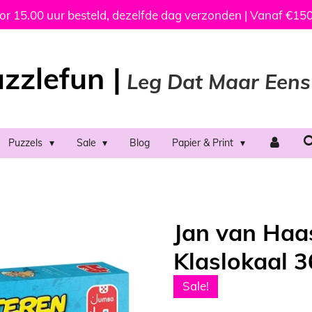
 15.00 uur besteld, dezelfde dag verzonden | Vanaf €150
zzlefun |
Leg Dat Maar Eens
Puzzels
Sale
Blog
Papier & Print
Jan van Haas
Klaslokaal 3
Sale!