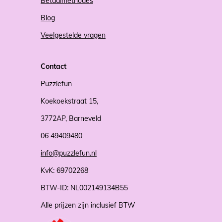
Betaalmethodes
Blog
Veelgestelde vragen
Contact
Puzzlefun
Koekoekstraat 15,
3772AP, Barneveld
06 49409480
info@puzzlefun.nl
KvK: 69702268
BTW-ID: NL002149134B55
Alle prijzen zijn inclusief BTW