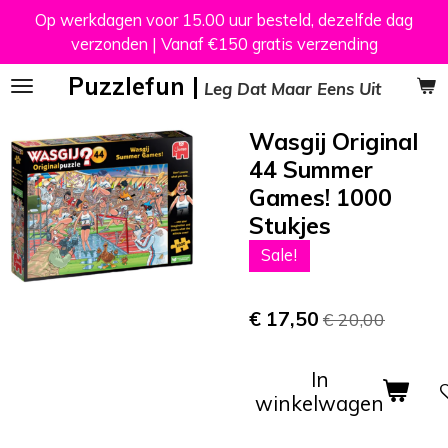
Op werkdagen voor 15.00 uur besteld, dezelfde dag
Ga
verzonden | Vanaf €150 gratis verzending
direct
naar
Puzzlefun |
Leg Dat Maar Eens Uit
de
hoofdinhoud
Wasgij Original
44 Summer
Games! 1000
Stukjes
Sale!
€ 17,50
€ 20,00
In
winkelwagen