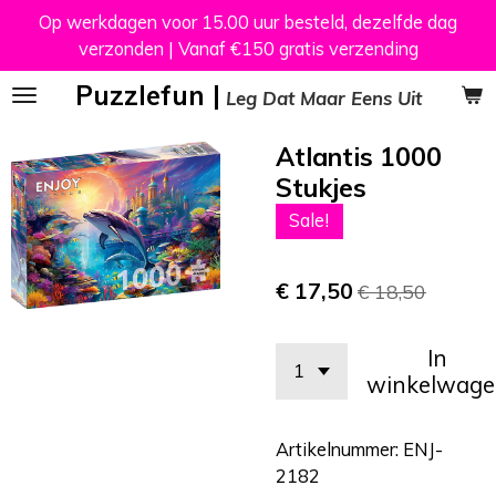
Op werkdagen voor 15.00 uur besteld, dezelfde dag
Ga
verzonden | Vanaf €150 gratis verzending
direct
naar
Puzzlefun |
Leg Dat Maar Eens Uit
de
hoofdinhoud
Atlantis 1000
Stukjes
Sale!
€ 17,50
€ 18,50
In
winkelwage
Artikelnummer:
ENJ-
2182