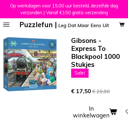
Op werkdagen voor 15.00 uur besteld, dezelfde dag
Ga
verzonden | Vanaf €150 gratis verzending
direct
naar
Puzzlefun |
Leg Dat Maar Eens Uit
de
hoofdinhoud
Gibsons -
Express To
Blackpool 1000
Stukjes
Sale!
€ 17,50
€ 20,00
In
winkelwagen