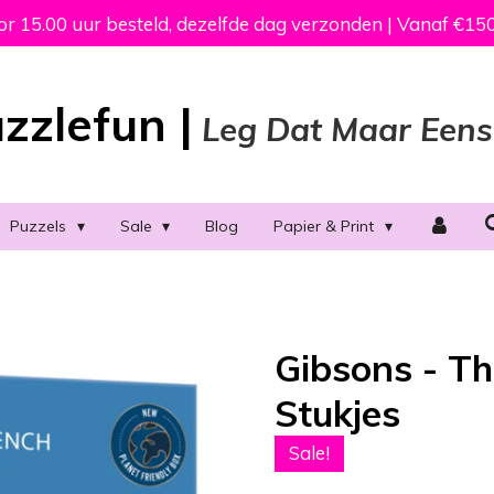
 15.00 uur besteld, dezelfde dag verzonden | Vanaf €150
zzlefun |
Leg Dat Maar Eens
Puzzels
Sale
Blog
Papier & Print
Gibsons - T
Stukjes
Sale!