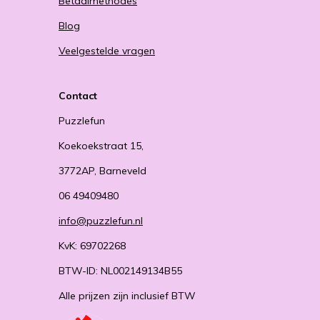
Betaalmethodes
Blog
Veelgestelde vragen
Contact
Puzzlefun
Koekoekstraat 15,
3772AP, Barneveld
06 49409480
info@puzzlefun.nl
KvK: 69702268
BTW-ID: NL002149134B55
Alle prijzen zijn inclusief BTW