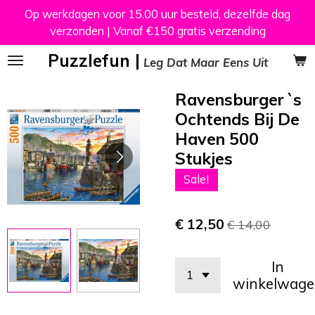
Op werkdagen voor 15.00 uur besteld, dezelfde dag
Ga
verzonden | Vanaf €150 gratis verzending
direct
naar
Puzzlefun |
Leg Dat Maar Eens Uit
de
hoofdinhoud
Ravensburger `s
Ochtends Bij De
Haven 500
Stukjes
Sale!
€ 12,50
€ 14,00
In
winkelwage