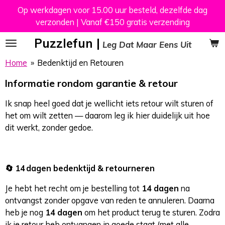
Op werkdagen voor 15.00 uur besteld, dezelfde dag
Ga
verzonden | Vanaf €150 gratis verzending
direct
naar
Puzzlefun |
Leg Dat Maar Eens Uit
de
hoofdinhoud
Home
»
Bedenktijd en Retouren
Informatie rondom garantie & retour
Ik snap heel goed dat je wellicht iets retour wilt sturen of
het om wilt zetten — daarom leg ik hier duidelijk uit hoe
dit werkt, zonder gedoe.
🔄 14 dagen bedenktijd & retourneren
Je hebt het recht om je bestelling tot
14 dagen
na
ontvangst zonder opgave van reden te annuleren. Daarna
heb je nog
14 dagen
om het product terug te sturen. Zodra
ik je retour heb ontvangen in goede staat (met alle